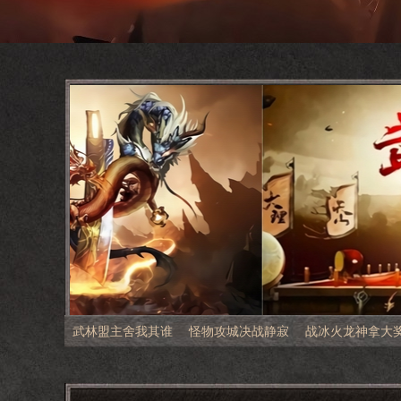
武林盟主舍我其谁
怪物攻城决战静寂
战冰火龙神拿大