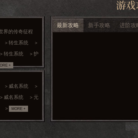
最新攻略
新手攻略
进阶攻
世界的传奇征程
转生系统
>
>
转生系统
护
>
>
ORE +
威名系统
>
>
威名系统
元
>
>
>
MORE +