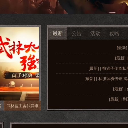
最新
公告
活动
攻略
[最新]
[最新]
[最新] | 撸管子传
[最新] | 私服纵横传
[最新]
[最新] |
奖
武林盟主舍我其谁