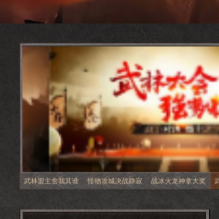
武林盟主舍我其谁
怪物攻城决战静寂
战冰火龙神拿大奖