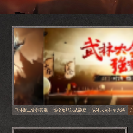
武林盟主舍我其谁
怪物攻城决战静寂
战冰火龙神拿大奖